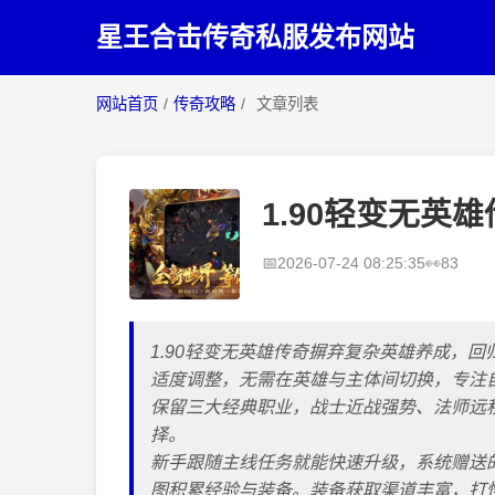
星王合击传奇私服发布网站
网站首页
/
传奇攻略
/
文章列表
1.90轻变无英
2026-07-24 08:25:35
83
1.90轻变无英雄传奇摒弃复杂英雄养成，
适度调整，无需在英雄与主体间切换，专注
保留三大经典职业，战士近战强势、法师远
择。
新手跟随主线任务就能快速升级，系统赠送
图积累经验与装备。装备获取渠道丰富，打